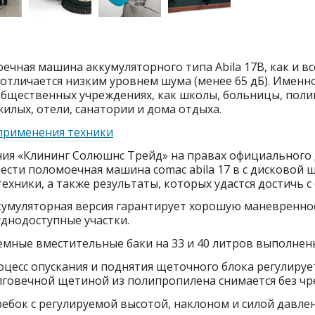
ечная машина аккумуляторного типа Abila 17B, как и в
 отличается низким уровнем шума (менее 65 дБ). Именн
общественных учреждениях, как школы, больницы, пол
жилых, отели, санатории и дома отдыха.
применения техники
ия «Клининг Солюшнс Трейд» на правах официального
ести поломоечная машина comac abila 17 в с дисковой щ
техники, а также результаты, которых удастся достичь 
кумуляторная версия гарантирует хорошую маневренно
уднодоступные участки.
емные вместительные баки на 33 и 40 литров выполнен
оцесс опускания и поднятия щеточного блока регулируе
лговечной щетиной из полипропилена снимается без чре
ебок с регулируемой высотой, наклоном и силой давле