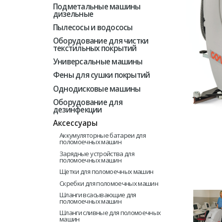
Подметальные машины
дизельные
Пылесосы и водососы
Оборудование для чистки
текстильных покрытий
Универсальные машины
Фены для сушки покрытий
Однодисковые машины
Оборудование для
дезинфекции
Аккумуляторные батареи для
поломоечных машин
Зарядные устройства для
поломоечных машин
Щетки для поломоечных машин
Скребки для поломоечных машин
Шланги всасывающие для
поломоечных машин
Шланги сливные для поломоечных
машин