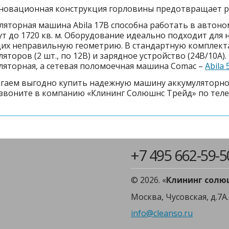
новационная конструкция горловины предотвращает р
ляторная машина Abila 17B способна работать в автоно
ут до 1720 кв. м. Оборудование идеально подходит для
х неправильную геометрию. В стандартную комплект
ляторов (2 шт., по 12В) и зарядное устройство (24В/10А
ляторная, а сетевая поломоечная машина Comac –
Abila 
гаем выгодно купить надежную машину аккумуляторного
 звоните в компанию «Клининг Солюшнс Трейд» по телефо
+7 495 662-59-5
© 2026. «
Клининг солю
Москва, Чусовская, д.7А.
info@cleanso.ru