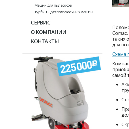
Мешки для пылесосов
Турбины для поломоечных машин
СЕРВИС
Поломо
О КОМПАНИИ
Comac,
таких 
КОНТАКТЫ
для по
Схема 
Компан
приобр
самой 
Ак
тр
Съ
Пр
до
Cкр