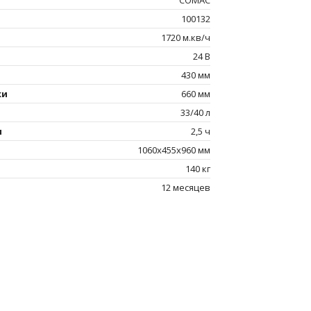
100132
1720 м.кв/ч
24 В
430 мм
ки
660 мм
33/40 л
ы
2,5 ч
1060х455х960 мм
140 кг
12 месяцев