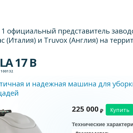
11 официальный представитель завод
c (Италия) и Truvox (Англия) на терри
LA 17 B
 100132
тичная и надежная машина для уборк
щадей
225 000
Купить
₽
Технические характер
Производитель