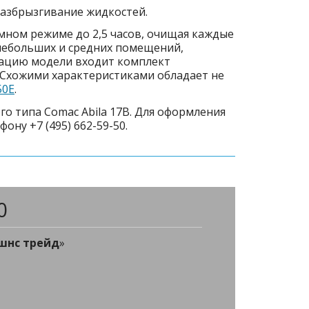
азбрызгивание жидкостей.
мном режиме до 2,5 часов, очищая каждые
 небольших и средних помещений,
ацию модели входит комплект
). Схожими характеристиками обладает не
50Е
.
 типа Comac Abila 17B. Для оформления
ну +7 (495) 662-59-50.
0
шнс трейд
»